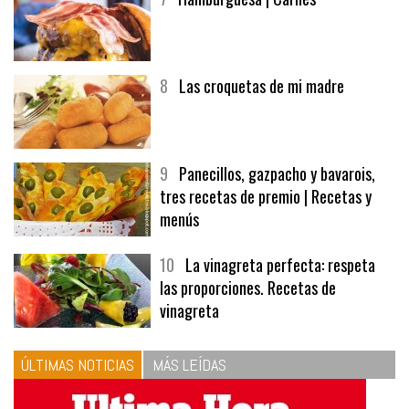
8
Las croquetas de mi madre
9
Panecillos, gazpacho y bavarois,
tres recetas de premio | Recetas y
menús
10
La vinagreta perfecta: respeta
las proporciones. Recetas de
vinagreta
ÚLTIMAS NOTICIAS
MÁS LEÍDAS