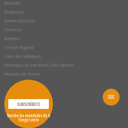
Autores
Empresas
Sobre nosotros
Contacto
Empleo
Textos legales
Taps de Cadaques
Lentejas con Verduras Olla Express
Huevos sin Aceite
Toggle
navigation
SUBSCRÍBETE
Recibe las novedades de A
Fuego Lento