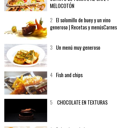
1
CRUNCH WRAP SUPREME CON
SOFRITO DE TOMATE AL CAFÉ Y
MELOCOTÓN
2
El solomillo de buey y un vino
generoso | Recetas y menúsCarnes
3
Un menú muy generoso
4
Fish and chips
5
CHOCOLATE EN TEXTURAS