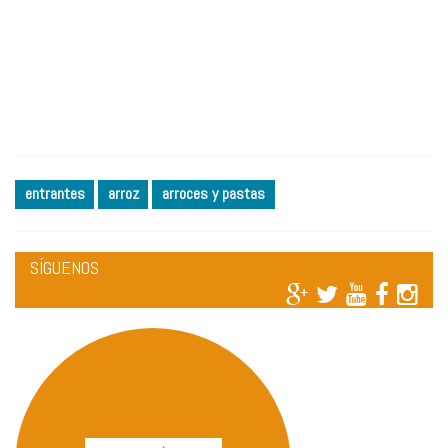
entrantes
arroz
arroces y pastas
SÍGUENOS