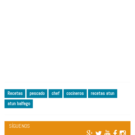
Recetas
pescado
chef
cocineros
recetas atun
atun balfego
SÍGUENOS