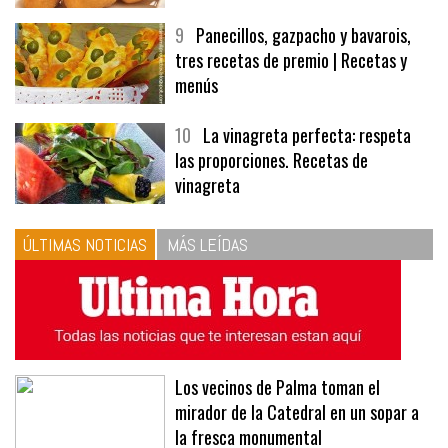
9
Panecillos, gazpacho y bavarois,
tres recetas de premio | Recetas y
menús
10
La vinagreta perfecta: respeta
las proporciones. Recetas de
vinagreta
ÚLTIMAS NOTICIAS
MÁS LEÍDAS
Los vecinos de Palma toman el
mirador de la Catedral en un sopar a
la fresca monumental