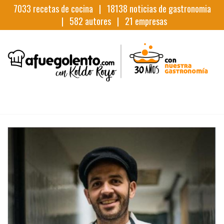
7033
recetas de cocina |
18138
noticias de gastronomia
|
582
autores |
21
empresas