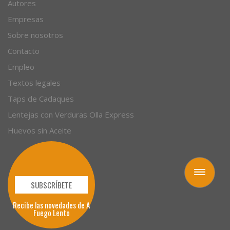
Autores
Empresas
Sobre nosotros
Contacto
Empleo
Textos legales
Taps de Cadaques
Lentejas con Verduras Olla Express
Huevos sin Aceite
Toggle
navigation
SUBSCRÍBETE
Recibe las novedades de A
Fuego Lento