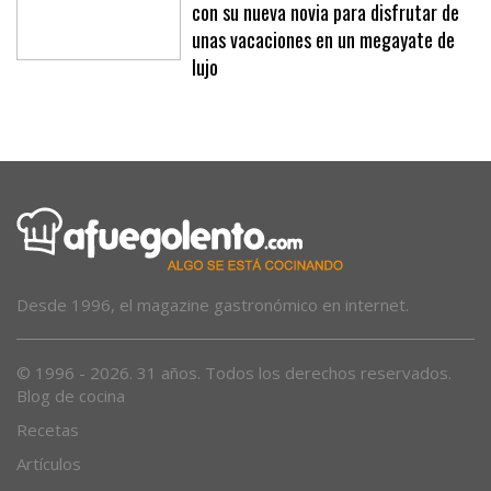
con su nueva novia para disfrutar de
unas vacaciones en un megayate de
lujo
Desde 1996, el magazine gastronómico en internet.
© 1996 - 2026. 31 años. Todos los derechos reservados.
Blog de cocina
Recetas
Artículos