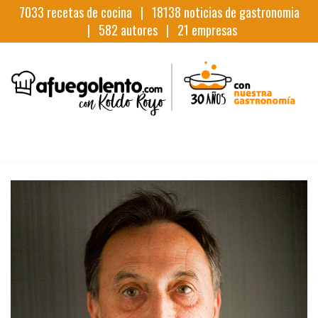
7033
recetas de cocina |
18138
noticias de gastronomia
|
582
autores |
21
empresas