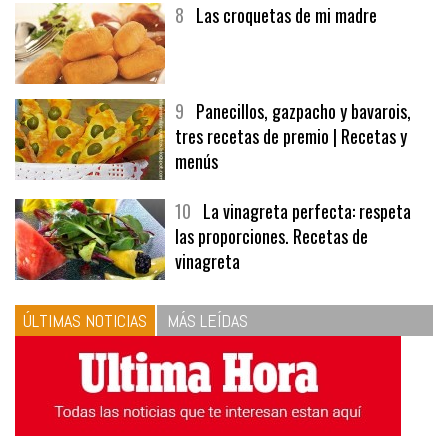
8
Las croquetas de mi madre
9
Panecillos, gazpacho y bavarois,
tres recetas de premio | Recetas y
menús
10
La vinagreta perfecta: respeta
las proporciones. Recetas de
vinagreta
ÚLTIMAS NOTICIAS
MÁS LEÍDAS