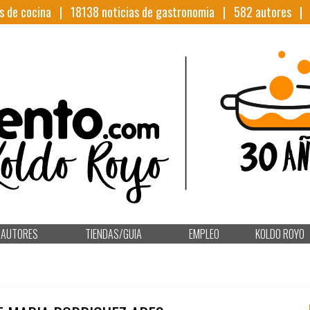
s de cocina |
18138
noticias de gastronomia |
582
autores 
AUTORES
TIENDAS/GUIA
EMPLEO
KOLDO ROYO