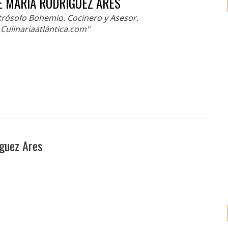
E MARIA RODRIGUEZ ARES
trósofo Bohemio. Cocinero y Asesor.
Culinariaatlántica.com"
guez Ares