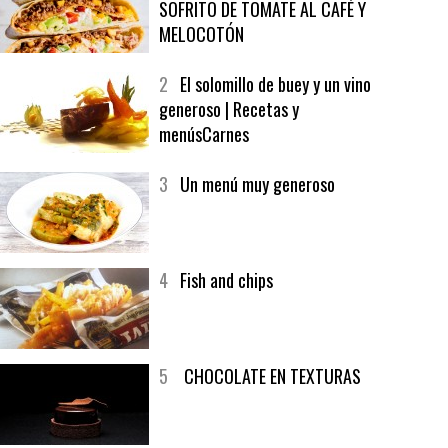
1
CRUNCH WRAP SUPREME CON
SOFRITO DE TOMATE AL CAFÉ Y
MELOCOTÓN
2
El solomillo de buey y un vino
generoso | Recetas y
menúsCarnes
3
Un menú muy generoso
4
Fish and chips