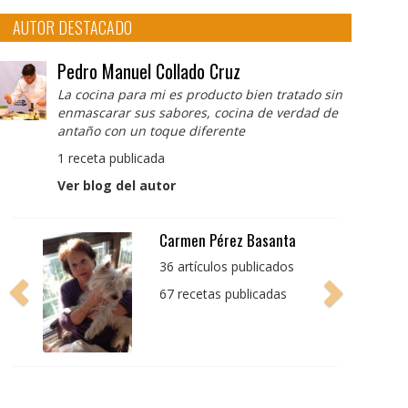
AUTOR DESTACADO
Pedro Manuel Collado Cruz
La cocina para mi es producto bien tratado sin
enmascarar sus sabores, cocina de verdad de
antaño con un toque diferente
1 receta publicada
Ver blog del autor
Pedro Manuel Collado
Cruz
La cocina para mi es
producto bien tratado
sin enmascarar sus
sabores, cocina de
verdad de antaño con
un toque diferente
1 receta publicada