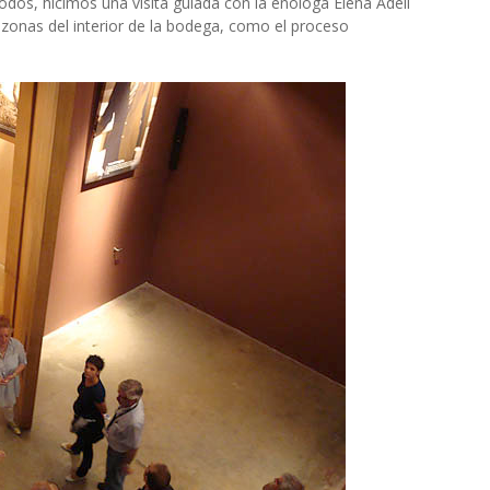
dos, hicimos una visita guiada con la enóloga Elena Adell
 zonas del interior de la bodega
, como el proceso