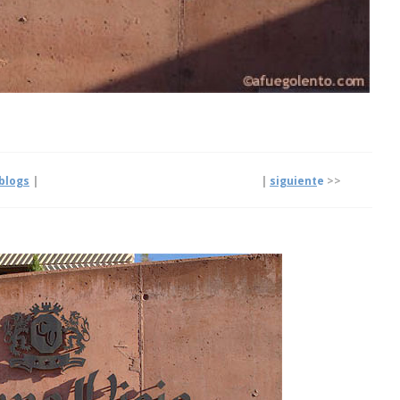
blogs
| |
siguient
e
>>