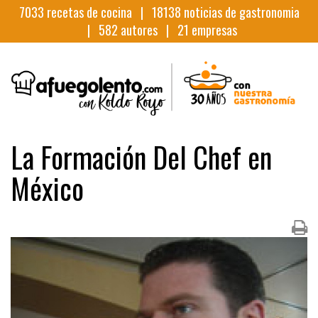
7033
recetas de cocina |
18138
noticias de gastronomia
|
582
autores |
21
empresas
La Formación Del Chef en
México