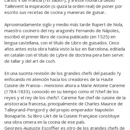
Carlos V de Francia (?El Sabio?), y a este monarca debió
Taillevent la inspiración (o quizá la orden real) de poner por
escrito sus recetas de cocina y maneras de guisar..
Aproximadamente siglo y medio más tarde Rupert de Nola,
maestro cocinero del rey aragonés Fernando de Nápoles,
escribió el primer libro de cocina publicado (en 1525) en
lengua castellana, con el título de Libro de guisados. Cinco
años antes esta obra había visto la luz en Barcelona, editada
en catalán con el título de Lybre de doctrina pera ben servir:
de tallar y del art de coch.
En una sucinta revisión de los grandes chefs del pasado ?y
enfocando mi atención hacia los creadores de la Haute
Cuisine de Francia-- menciono ahora a Marie Antoine Careme
(1784-1833). conocido en su tiempo como el ?chef de los
reyes y el rey de los chefs?. Careme fue chef de cuisine de la
aristocracia francesa, principalmente de Charles Maurice de
Talleyrand-Perigord y del propio emperador Napoleón
Bonaparte. Su libro LArt de la Cuisine Française constituye
una obra cimera en la cocina de ese país.
Georges-Auguste Escoffier es otro de los grandes chefs de