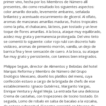
primer vino, hecha por los Miembros de Número allí
presentes, dio como resultado los siguientes aspectos:
color amarillo dorado, levemente ambarino, señalada
brillantez y acentuado escurrimiento de glicerol. Al olfato,
aromas de manzanas amarillas maduras, frutos tropicales
como la piña, el chabacano, lácteos, pan tostado y un leve
toque de flores amarillas. A la boca, ataque muy equilibrado,
acidez muy grata y permanencia prolongada. Del vino tinto
se comentó lo siguiente: color rojo rubí con discreto halo
violáceo, aromas de pimiento morrón, vainilla, un dejo de
barrica fina y leve sensación de cuero. A la boca, su ataque
fue muy grato y persistente, con taninos bien integrados.
Philippe Seguin, director de Alimentos y Bebidas del hotel
Marquis Reforma y Miembro de Número del Grupo
Enológico Mexicano, diseñó los platillos del menú, cuya
confección estuvo a cargo de la brigada de chefs de ese
establecimiento: Ignacio Gutiérrez, Margarito Vargas,
Enrique Ventura y Ángel Mejía. La entrada fue una deliciosa
Crema de castañas, con tropezones de tocino tostado. En
seguida, Lomo de robalo en salsa de bacalao a la vizcaína,