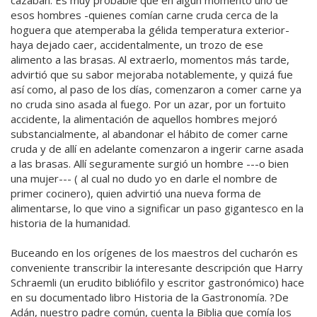
cazaban. Es muy probable que en algún momento uno de
esos hombres -quienes comían carne cruda cerca de la
hoguera que atemperaba la gélida temperatura exterior-
haya dejado caer, accidentalmente, un trozo de ese
alimento a las brasas. Al extraerlo, momentos más tarde,
advirtió que su sabor mejoraba notablemente, y quizá fue
así como, al paso de los días, comenzaron a comer carne ya
no cruda sino asada al fuego. Por un azar, por un fortuito
accidente, la alimentación de aquellos hombres mejoró
substancialmente, al abandonar el hábito de comer carne
cruda y de allí en adelante comenzaron a ingerir carne asada
a las brasas. Allí seguramente surgió un hombre ---o bien
una mujer--- ( al cual no dudo yo en darle el nombre de
primer cocinero), quien advirtió una nueva forma de
alimentarse, lo que vino a significar un paso gigantesco en la
historia de la humanidad.
Buceando en los orígenes de los maestros del cucharón es
conveniente transcribir la interesante descripción que Harry
Schraemli (un erudito bibliófilo y escritor gastronómico) hace
en su documentado libro Historia de la Gastronomía. ?De
Adán, nuestro padre común, cuenta la Biblia que comía los