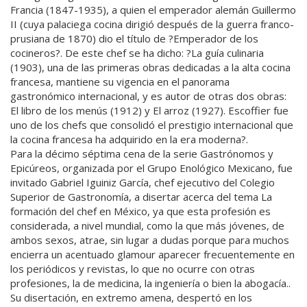
Francia (1847-1935), a quien el emperador alemán Guillermo
II (cuya palaciega cocina dirigió después de la guerra franco-
prusiana de 1870) dio el título de ?Emperador de los
cocineros?. De este chef se ha dicho: ?La guía culinaria
(1903), una de las primeras obras dedicadas a la alta cocina
francesa, mantiene su vigencia en el panorama
gastronómico internacional, y es autor de otras dos obras:
El libro de los menús (1912) y El arroz (1927). Escoffier fue
uno de los chefs que consolidó el prestigio internacional que
la cocina francesa ha adquirido en la era moderna?.
Para la décimo séptima cena de la serie Gastrónomos y
Epicúreos, organizada por el Grupo Enológico Mexicano, fue
invitado Gabriel Iguiniz García, chef ejecutivo del Colegio
Superior de Gastronomía, a disertar acerca del tema La
formación del chef en México, ya que esta profesión es
considerada, a nivel mundial, como la que más jóvenes, de
ambos sexos, atrae, sin lugar a dudas porque para muchos
encierra un acentuado glamour aparecer frecuentemente en
los periódicos y revistas, lo que no ocurre con otras
profesiones, la de medicina, la ingeniería o bien la abogacía..
Su disertación, en extremo amena, despertó en los