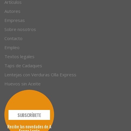
Artículos
Autores
Empresas
Sobre nosotros
Contacto
Empleo
Textos legales
Taps de Cadaques
Lentejas con Verduras Olla Express
Huevos sin Aceite
SUBSCRÍBETE
Recibe las novedades de A
Fuego Lento