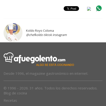
Koldo Royo Coloma
@chefkoldo tiktok instagram
Desde 1996, el magazine gastronómico en internet.
© 1996 - 2026. 31 años. Todos los derechos reservados.
Blog de cocina
Recetas