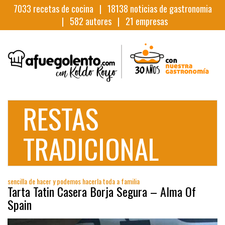
7033
recetas de cocina |
18138
noticias de gastronomia
|
582
autores |
21
empresas
RESTAS
TRADICIONAL
sencilla de hacer y podemos hacerla toda a familia
Tarta Tatin Casera Borja Segura – Alma Of
Spain