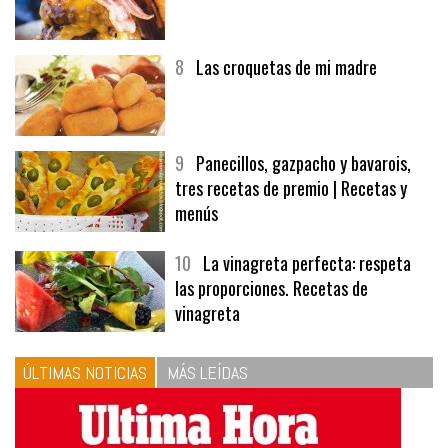
8
Las croquetas de mi madre
9
Panecillos, gazpacho y bavarois,
tres recetas de premio | Recetas y
menús
10
La vinagreta perfecta: respeta
las proporciones. Recetas de
vinagreta
ÚLTIMAS NOTICIAS
MÁS LEÍDAS