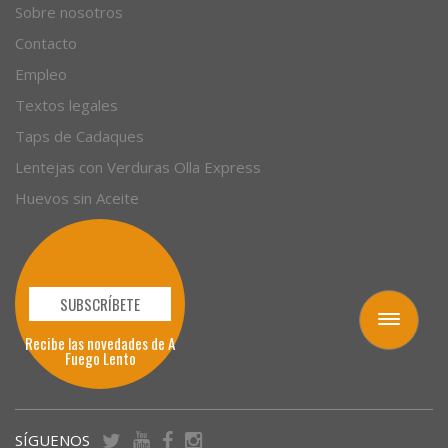
Sobre nosotros
Contacto
Empleo
Textos legales
Taps de Cadaques
Lentejas con Verduras Olla Express
Huevos sin Aceite
SUBSCRÍBETE
Toggle
Recibe las novedades de A
navigation
Fuego Lento
SÍGUENOS