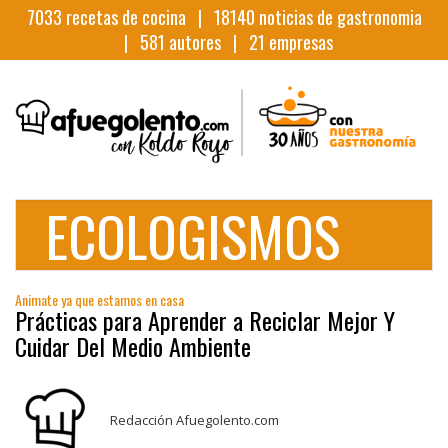
7033
recetas de cocina |
18140
noticias de gastronomia
|
581
autores |
21
empresas
ECOLOGISMOS
Animate ya que estamos en casa
Prácticas para Aprender a Reciclar Mejor Y
Cuidar Del Medio Ambiente
Redacción Afuegolento.com