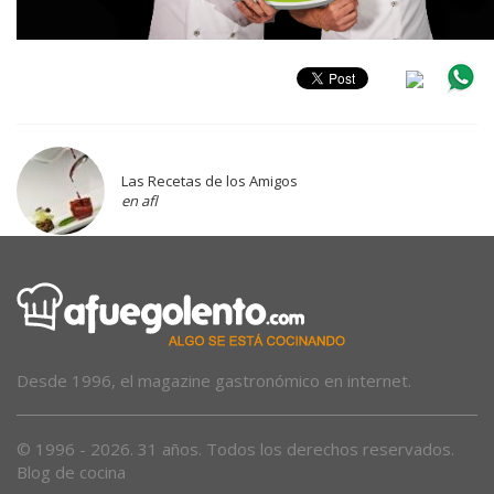
Las Recetas de los Amigos
en afl
Desde 1996, el magazine gastronómico en internet.
© 1996 - 2026. 31 años. Todos los derechos reservados.
Blog de cocina