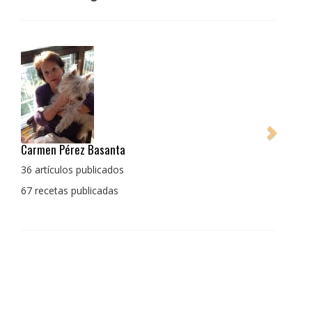
Pedro Manuel Collado Cruz
La cocina para mi es producto bien tratado sin
enmascarar sus sabores, cocina de verdad de antaño
con un toque diferente
1 receta publicada