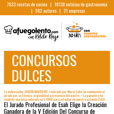
7033
recetas de cocina |
18138
noticias de gastronomia
|
582
autores |
21
empresas
CONCURSOS
DULCES
La elaboración, JARDÍN NAVIDEÑO, realizada por María Cobo ha convencido al
jurado por su técnica, originalidad y presencia del postre. • La ganadora ha
recibido una beca valorada en 1.100€ para estudiar en nuestra escuela ESAH.
El Jurado Profesional de Esah Elige la Creación
Ganadora de la V Edición Del Concurso de