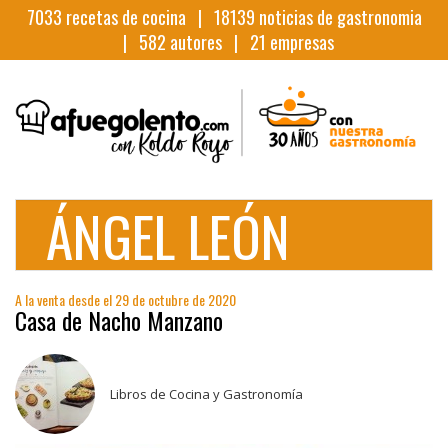
7033
recetas de cocina |
18139
noticias de gastronomia
|
582
autores |
21
empresas
ÁNGEL LEÓN
A la venta desde el 29 de octubre de 2020
Casa de Nacho Manzano
Libros de Cocina y Gastronomía