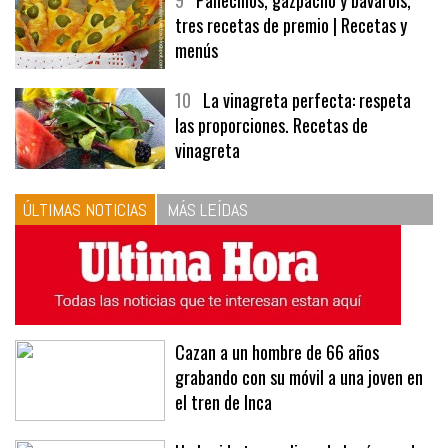
9
Panecillos, gazpacho y bavarois,
tres recetas de premio | Recetas y
menús
10
La vinagreta perfecta: respeta
las proporciones. Recetas de
vinagreta
ÚLTIMAS NOTICIAS
MÁS LEÍDAS
Cazan a un hombre de 66 años
grabando con su móvil a una joven en
el tren de Inca