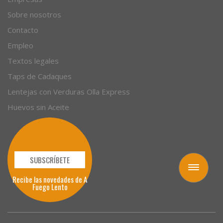
Sobre nosotros
Contacto
Empleo
Textos legales
Taps de Cadaques
Lentejas con Verduras Olla Express
Huevos sin Aceite
SUBSCRÍBETE
Toggle
Recibe las novedades de A
navigation
Fuego Lento