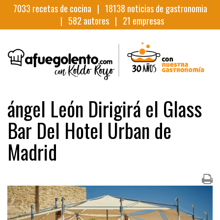
7033
recetas de cocina |
18138
noticias de gastronomia
|
582
autores |
21
empresas
ángel León Dirigirá el Glass
Bar Del Hotel Urban de
Madrid