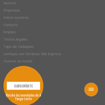
Artículos
Autores
Empresas
Sobre nosotros
Contacto
Empleo
Textos legales
Taps de Cadaques
Lentejas con Verduras Olla Express
Huevos sin Aceite
Toggle
navigation
SUBSCRÍBETE
Recibe las novedades de A