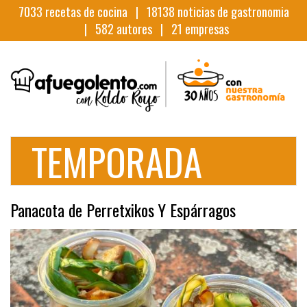
7033
recetas de cocina |
18138
noticias de gastronomia
|
582
autores |
21
empresas
TEMPORADA
Panacota de Perretxikos Y Espárragos