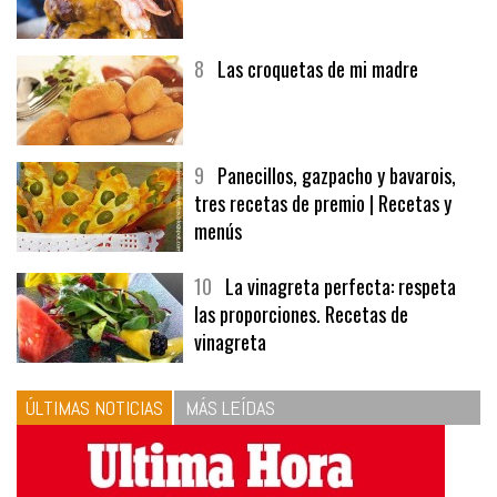
7
Hamburguesa | Carnes
8
Las croquetas de mi madre
9
Panecillos, gazpacho y bavarois,
tres recetas de premio | Recetas y
menús
10
La vinagreta perfecta: respeta
las proporciones. Recetas de
vinagreta
ÚLTIMAS NOTICIAS
MÁS LEÍDAS