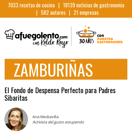
7033
recetas de cocina |
18139
noticias de gastronomia
|
582
autores |
21
empresas
ZAMBURIÑAS
El Fondo de Despensa Perfecto para Padres
Sibaritas
Ana Mediavilla
Activista del gusto estupendo