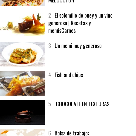
1
CRUNCH WRAP SUPREME CON
SOFRITO DE TOMATE AL CAFÉ Y
MELOCOTÓN
2
El solomillo de buey y un vino
generoso | Recetas y
menúsCarnes
3
Un menú muy generoso
4
Fish and chips
5
CHOCOLATE EN TEXTURAS