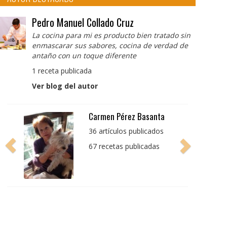
Pedro Manuel Collado Cruz
La cocina para mi es producto bien tratado sin
enmascarar sus sabores, cocina de verdad de
antaño con un toque diferente
1 receta publicada
Ver blog del autor
Pedro Manuel Collado
Cruz
La cocina para mi es
producto bien tratado
sin enmascarar sus
sabores, cocina de
verdad de antaño con
un toque diferente
1 receta publicada