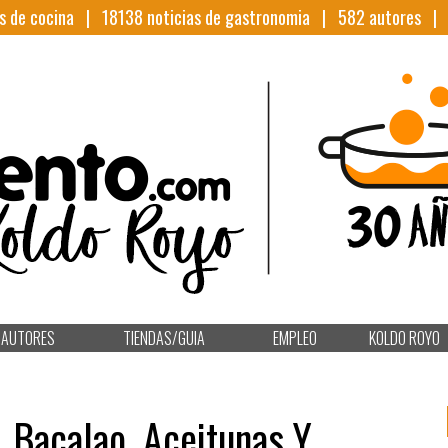
s de cocina |
18138
noticias de gastronomia |
582
autores 
AUTORES
TIENDAS/GUIA
EMPLEO
KOLDO ROYO
, Bacalao, Aceitunas Y