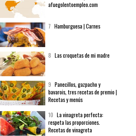
6
Bolsa de trabajo:
afuegolentoempleo.com
7
Hamburguesa | Carnes
8
Las croquetas de mi madre
9
Panecillos, gazpacho y
bavarois, tres recetas de premio |
Recetas y menús