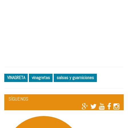
VINAGRETA
vinagretas
salsas y guarniciones
SÍGUENOS