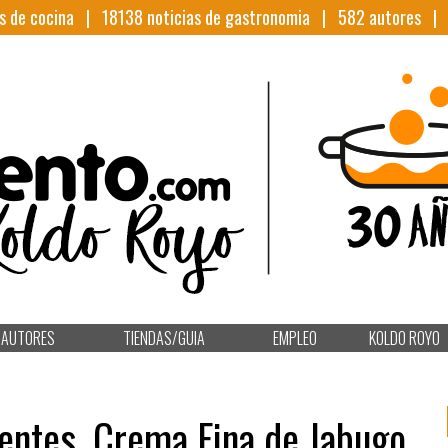
s de cocina |
18138
noticias de gastronomia |
582
autores 
AUTORES
TIENDAS/GUIA
EMPLEO
KOLDO ROYO
ientes, Crema Fina de Jabugo