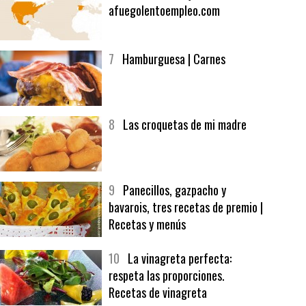
6
Bolsa de trabajo:
afuegolentoempleo.com
7
Hamburguesa | Carnes
8
Las croquetas de mi madre
9
Panecillos, gazpacho y
bavarois, tres recetas de premio |
Recetas y menús