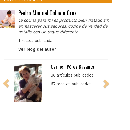
Pedro Manuel Collado Cruz
La cocina para mi es producto bien tratado sin
enmascarar sus sabores, cocina de verdad de
antaño con un toque diferente
1 receta publicada
Ver blog del autor
Pedro Manuel Collado
Cruz
La cocina para mi es
producto bien tratado
sin enmascarar sus
sabores, cocina de
verdad de antaño con
un toque diferente
1 receta publicada