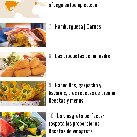
6
Bolsa de trabajo:
afuegolentoempleo.com
7
Hamburguesa | Carnes
8
Las croquetas de mi madre
9
Panecillos, gazpacho y
bavarois, tres recetas de premio |
Recetas y menús