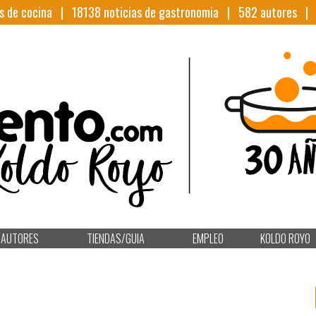
s de cocina |
18138
noticias de gastronomia |
582
autores 
AUTORES
TIENDAS/GUIA
EMPLEO
KOLDO ROYO