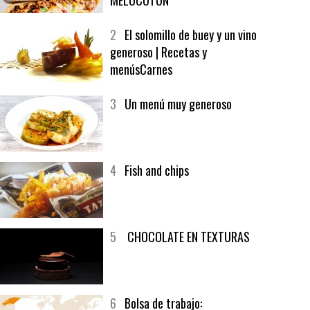
1
CRUNCH WRAP SUPREME CON
SOFRITO DE TOMATE AL CAFÉ Y
MELOCOTÓN
2
El solomillo de buey y un vino
generoso | Recetas y
menúsCarnes
3
Un menú muy generoso
4
Fish and chips
5
CHOCOLATE EN TEXTURAS