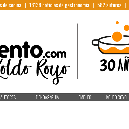
s de cocina |
18138
noticias de gastronomia |
582
autores 
AUTORES
TIENDAS/GUIA
EMPLEO
KOLDO ROYO