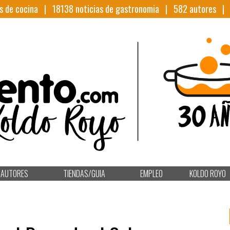
s de cocina |
18138
noticias de gastronomia |
582
autores 
AUTORES
TIENDAS/GUIA
EMPLEO
KOLDO ROYO