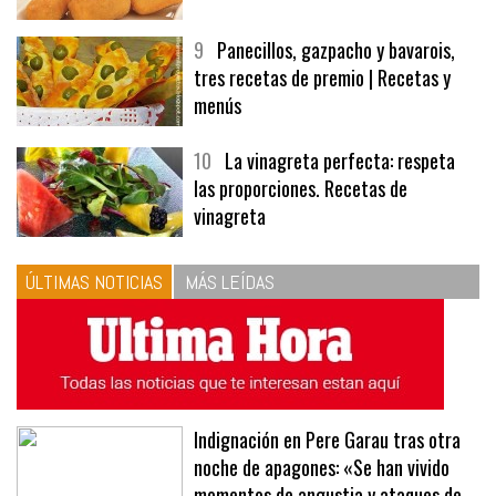
9
Panecillos, gazpacho y bavarois,
tres recetas de premio | Recetas y
menús
10
La vinagreta perfecta: respeta
las proporciones. Recetas de
vinagreta
ÚLTIMAS NOTICIAS
MÁS LEÍDAS
Indignación en Pere Garau tras otra
noche de apagones: «Se han vivido
momentos de angustia y ataques de