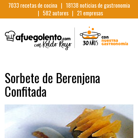
7033
recetas de cocina |
18138
noticias de gastronomia
|
582
autores |
21
empresas
Sorbete de Berenjena
Confitada