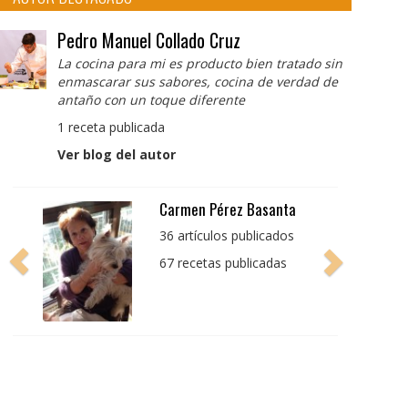
Pedro Manuel Collado Cruz
La cocina para mi es producto bien tratado sin
enmascarar sus sabores, cocina de verdad de
antaño con un toque diferente
1 receta publicada
Ver blog del autor
Pedro Manuel Collado
Cruz
La cocina para mi es
producto bien tratado
sin enmascarar sus
sabores, cocina de
verdad de antaño con
un toque diferente
1 receta publicada