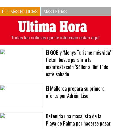
10
La vinagreta perfecta:
respeta las proporciones.
Recetas de vinagreta
ÚLTIMAS NOTICIAS
MÁS LEÍDAS
El GOB y ‘Menys Turisme més vida’
fletan buses para ir a la
manifestación ‘Sóller al límit’ de
este sábado
El Mallorca prepara su primera
oferta por Adrián Liso