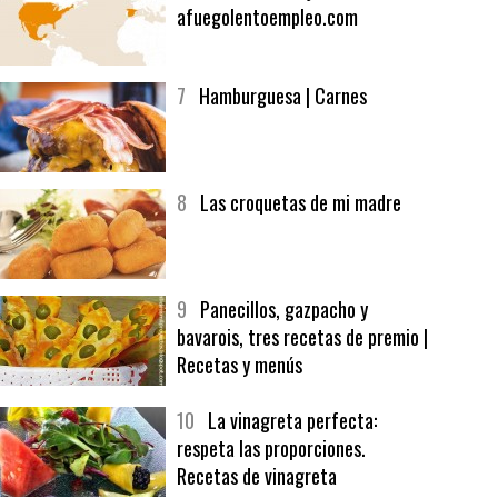
6
Bolsa de trabajo:
afuegolentoempleo.com
7
Hamburguesa | Carnes
8
Las croquetas de mi madre
9
Panecillos, gazpacho y
bavarois, tres recetas de premio |
Recetas y menús