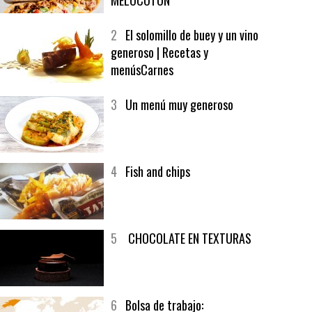
1
CRUNCH WRAP SUPREME CON
SOFRITO DE TOMATE AL CAFÉ Y
MELOCOTÓN
2
El solomillo de buey y un vino
generoso | Recetas y
menúsCarnes
3
Un menú muy generoso
4
Fish and chips
5
CHOCOLATE EN TEXTURAS