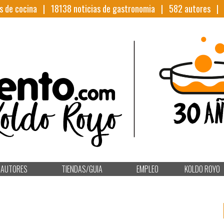
s de cocina |
18138
noticias de gastronomia |
582
autores 
AUTORES
TIENDAS/GUIA
EMPLEO
KOLDO ROYO