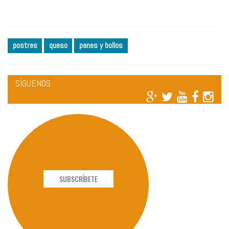
postres
queso
panes y bollos
SÍGUENOS
SUBSCRÍBETE