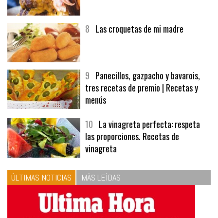
7
Hamburguesa | Carnes
8
Las croquetas de mi madre
9
Panecillos, gazpacho y bavarois,
tres recetas de premio | Recetas y
menús
10
La vinagreta perfecta: respeta
las proporciones. Recetas de
vinagreta
ÚLTIMAS NOTICIAS
MÁS LEÍDAS