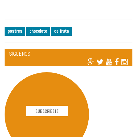
postres
chocolate
de fruta
SÍGUENOS
SUBSCRÍBETE