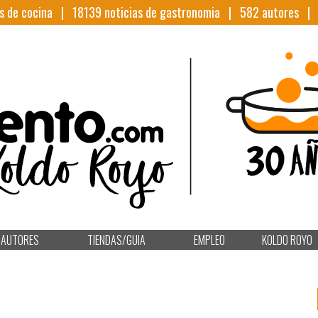
s de cocina |
18139
noticias de gastronomia |
582
autores 
AUTORES
TIENDAS/GUIA
EMPLEO
KOLDO ROYO