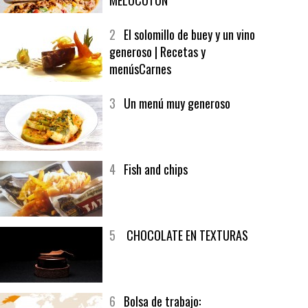
1
CRUNCH WRAP SUPREME CON
SOFRITO DE TOMATE AL CAFÉ Y
MELOCOTÓN
2
El solomillo de buey y un vino
generoso | Recetas y
menúsCarnes
3
Un menú muy generoso
4
Fish and chips
5
CHOCOLATE EN TEXTURAS