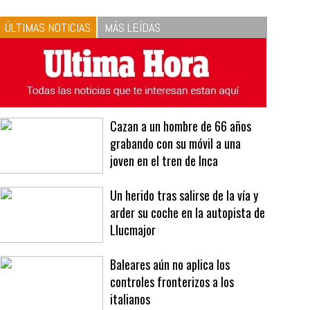
10
La vinagreta perfecta:
respeta las proporciones.
Recetas de vinagreta
ÚLTIMAS NOTICIAS
MÁS LEÍDAS
Cazan a un hombre de 66 años
grabando con su móvil a una
joven en el tren de Inca
Un herido tras salirse de la vía y
arder su coche en la autopista de
Llucmajor