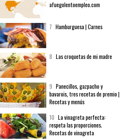
6
Bolsa de trabajo:
afuegolentoempleo.com
7
Hamburguesa | Carnes
8
Las croquetas de mi madre
9
Panecillos, gazpacho y
bavarois, tres recetas de premio |
Recetas y menús