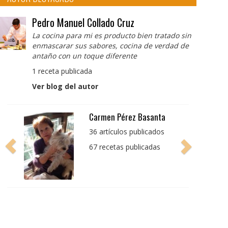
Pedro Manuel Collado Cruz
La cocina para mi es producto bien tratado sin
enmascarar sus sabores, cocina de verdad de
antaño con un toque diferente
1 receta publicada
Ver blog del autor
Pedro Manuel Collado
Cruz
La cocina para mi es
producto bien tratado
sin enmascarar sus
sabores, cocina de
verdad de antaño con
un toque diferente
1 receta publicada