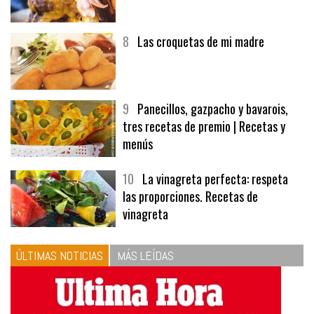
7
Hamburguesa | Carnes
8
Las croquetas de mi madre
9
Panecillos, gazpacho y bavarois,
tres recetas de premio | Recetas y
menús
10
La vinagreta perfecta: respeta
las proporciones. Recetas de
vinagreta
ÚLTIMAS NOTICIAS
MÁS LEÍDAS