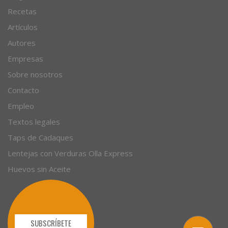
© 1996 - 2026. 31 años. Todos los derechos reservados.
Blog de cocina
Recetas
Artículos
Autores
Empresas
Sobre nosotros
Contacto
Empleo
Textos legales
Taps de Cadaques
Lentejas con Verduras Olla Express
Huevos sin Aceite