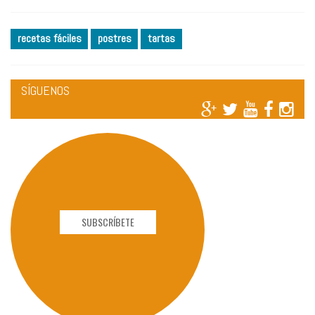
recetas fáciles
postres
tartas
SÍGUENOS
SUBSCRÍBETE