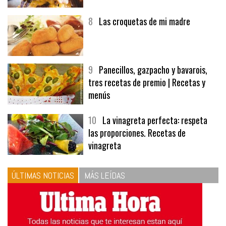
8
Las croquetas de mi madre
9
Panecillos, gazpacho y bavarois,
tres recetas de premio | Recetas y
menús
10
La vinagreta perfecta: respeta
las proporciones. Recetas de
vinagreta
ÚLTIMAS NOTICIAS
MÁS LEÍDAS