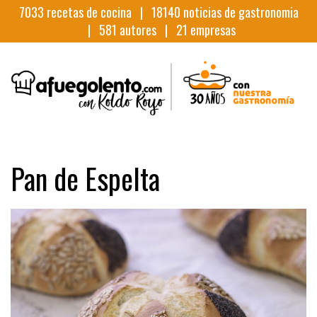
7033
recetas de cocina |
18140
noticias de gastronomia
|
581
autores |
21
empresas
Pan de Espelta