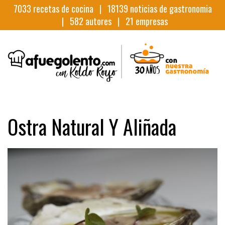
7033
recetas de cocina |
18139
noticias de gastronomia
|
582
autores |
21
empresas
Ostra Natural Y Aliñada