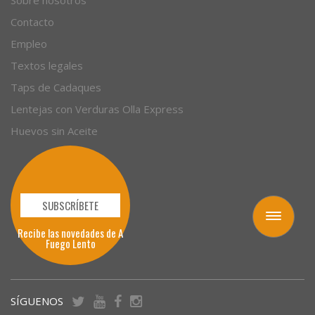
Empresas
Sobre nosotros
Contacto
Empleo
Textos legales
Taps de Cadaques
Lentejas con Verduras Olla Express
Huevos sin Aceite
Toggle
navigation
SUBSCRÍBETE
Recibe las novedades de A
Fuego Lento