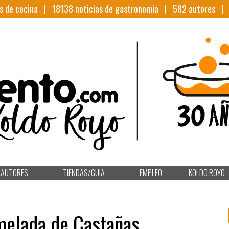
s de cocina |
18138
noticias de gastronomia |
582
autores 
AUTORES
TIENDAS/GUIA
EMPLEO
KOLDO ROYO
elada de Castañas.