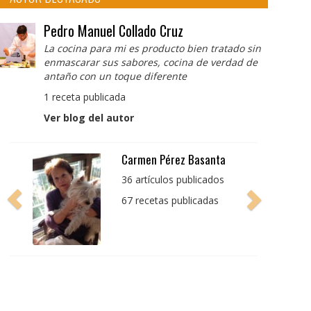
Pedro Manuel Collado Cruz
La cocina para mi es producto bien tratado sin
enmascarar sus sabores, cocina de verdad de
antaño con un toque diferente
1 receta publicada
Ver blog del autor
Pedro Manuel Collado
Cruz
La cocina para mi es
producto bien tratado
sin enmascarar sus
sabores, cocina de
verdad de antaño con
un toque diferente
1 receta publicada