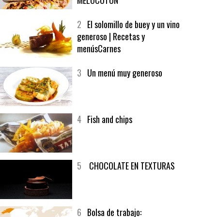
1
CRUNCH WRAP SUPREME CON
SOFRITO DE TOMATE AL CAFÉ Y
MELOCOTÓN
2
El solomillo de buey y un vino
generoso | Recetas y
menúsCarnes
3
Un menú muy generoso
4
Fish and chips
5
CHOCOLATE EN TEXTURAS