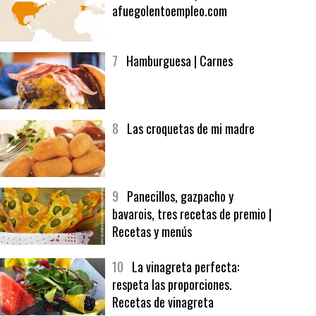
6
Bolsa de trabajo:
afuegolentoempleo.com
7
Hamburguesa | Carnes
8
Las croquetas de mi madre
9
Panecillos, gazpacho y
bavarois, tres recetas de premio |
Recetas y menús