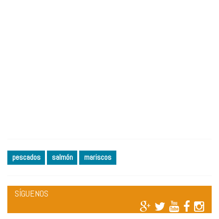
pescados
salmón
mariscos
SÍGUENOS