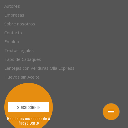
Artículos
Autores
Empresas
Sobre nosotros
Contacto
Empleo
Textos legales
Taps de Cadaques
Lentejas con Verduras Olla Express
Huevos sin Aceite
Toggle
navigation
SUBSCRÍBETE