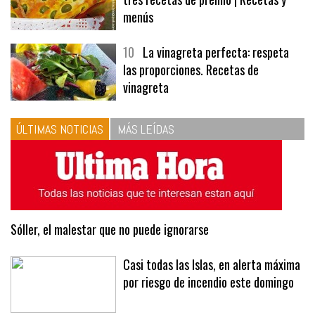
9
Panecillos, gazpacho y bavarois,
tres recetas de premio | Recetas y
menús
10
La vinagreta perfecta: respeta
las proporciones. Recetas de
vinagreta
ÚLTIMAS NOTICIAS
MÁS LEÍDAS
Sóller, el malestar que no puede ignorarse
Casi todas las Islas, en alerta máxima
por riesgo de incendio este domingo