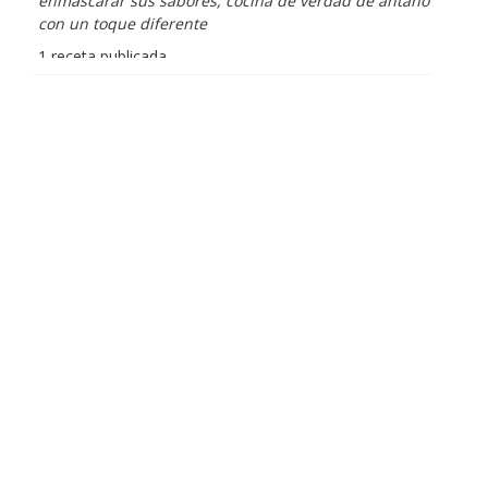
enmascarar sus sabores, cocina de verdad de antaño
con un toque diferente
1 receta publicada