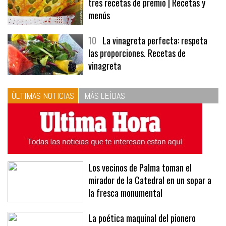
9
Panecillos, gazpacho y bavarois,
tres recetas de premio | Recetas y
menús
10
La vinagreta perfecta: respeta
las proporciones. Recetas de
vinagreta
ÚLTIMAS NOTICIAS
MÁS LEÍDAS
Los vecinos de Palma toman el
mirador de la Catedral en un sopar a
la fresca monumental