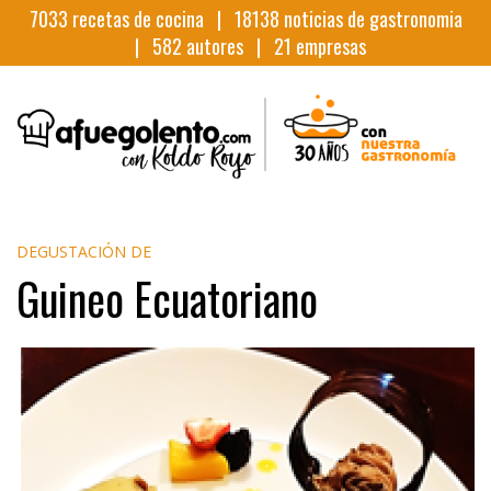
7033
recetas de cocina |
18138
noticias de gastronomia
|
582
autores |
21
empresas
DEGUSTACIÓN DE
Guineo Ecuatoriano