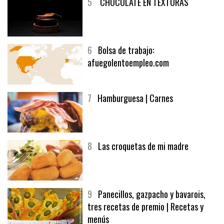
5
CHOCOLATE EN TEXTURAS
6
Bolsa de trabajo:
afuegolentoempleo.com
7
Hamburguesa | Carnes
8
Las croquetas de mi madre
9
Panecillos, gazpacho y bavarois,
tres recetas de premio | Recetas y
menús