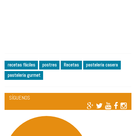
recetas fáciles
postres
Recetas
pasteleria casera
pasteleria gurmet
SÍGUENOS