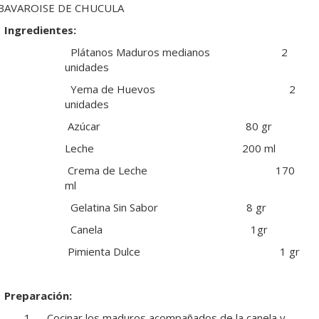
BAVAROISE DE CHUCULA
Ingredientes:
Plátanos Maduros medianos 2
unidades
Yema de Huevos 2
unidades
Azúcar 80 gr
Leche 200 ml
Crema de Leche 170
ml
Gelatina Sin Sabor 8 gr
Canela 1gr
Pimienta Dulce 1 gr
Preparación:
1. Cocinar los maduros acompañados de la canela y