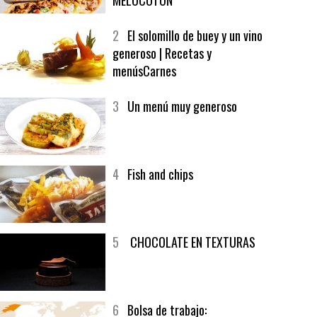
1
CRUNCH WRAP SUPREME CON
SOFRITO DE TOMATE AL CAFÉ Y
MELOCOTÓN
2
El solomillo de buey y un vino
generoso | Recetas y
menúsCarnes
3
Un menú muy generoso
4
Fish and chips
5
CHOCOLATE EN TEXTURAS