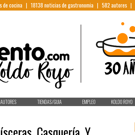
s de cocina |
18138
noticias de gastronomia |
582
autores 
AUTORES
TIENDAS/GUIA
EMPLEO
KOLDO ROYO
Vísceras, Casquería, Y