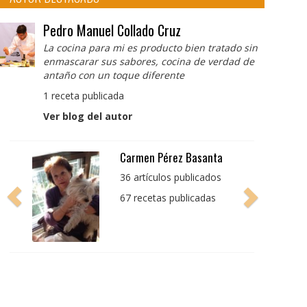
Pedro Manuel Collado Cruz
La cocina para mi es producto bien tratado sin
enmascarar sus sabores, cocina de verdad de
antaño con un toque diferente
1 receta publicada
Ver blog del autor
Pedro Manuel Collado
Cruz
La cocina para mi es
producto bien tratado
sin enmascarar sus
sabores, cocina de
verdad de antaño con
un toque diferente
1 receta publicada