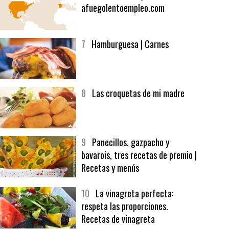
6
Bolsa de trabajo:
afuegolentoempleo.com
7
Hamburguesa | Carnes
8
Las croquetas de mi madre
9
Panecillos, gazpacho y
bavarois, tres recetas de premio |
Recetas y menús