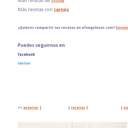
Más recetas de
fritos
Más recetas con
carnes
¿Quieres compartir tus recetas en afuegolento.com?
Envían
Puedes seguirnos en
facebook
twitter
<<
anterior
| |
recetas
|
|
si