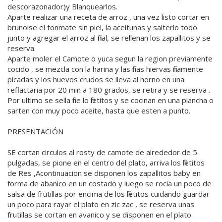
descorazonador)y Blanquearlos.
Aparte realizar una receta de arroz , una vez listo cortar en
brunoise el tonmate sin piel, la aceitunas y salterlo todo
junto y agregar el arroz al final, se rellenan los zapallitos y se
reserva.
Aparte moler el Camote o yuca segun la region previamente
cocido , se mezcla con la harina y las finas hiervas finamente
picadas y los huevos crudos se lleva al horno en una
reflactaria por 20 min a 180 grados, se retira y se reserva .
Por ultimo se sella fine lo filetitos y se cocinan en una plancha o
sarten con muy poco aceite, hasta que esten a punto.
PRESENTACIÓN
SE cortan circulos al rosty de camote de alrededor de 5
pulgadas, se pione en el centro del plato, arriva los filetitos
de Res ,Acontinuacion se disponen los zapallitos baby en
forma de abanico en un costado y luego se rocia un poco de
salsa de frutillas por encima de los filetitos cuidando guardar
un poco para rayar el plato en zic zac , se reserva unas
frutillas se cortan en avanico y se disponen en el plato.