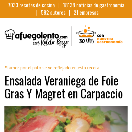
7033
recetas de cocina |
18138
noticias de gastronomia
|
582
autores |
21
empresas
El amor por el pato se ve reflejado en esta receta
Ensalada Veraniega de Foie
Gras Y Magret en Carpaccio