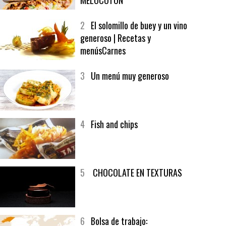
1
CRUNCH WRAP SUPREME CON
SOFRITO DE TOMATE AL CAFÉ Y
MELOCOTÓN
2
El solomillo de buey y un vino
generoso | Recetas y
menúsCarnes
3
Un menú muy generoso
4
Fish and chips
5
CHOCOLATE EN TEXTURAS