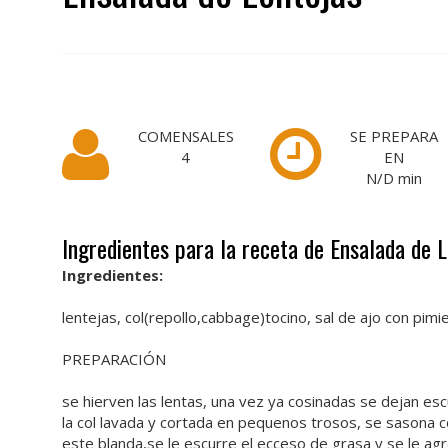
COMENSALES
SE PREPARA
4
EN
N/D
min
Ingredientes para la receta de Ensalada de 
Ingredientes:
lentejas, col(repollo,cabbage)tocino, sal de ajo con pimi
PREPARACIÓN
se hierven las lentas, una vez ya cosinadas se dejan escu
la col lavada y cortada en pequenos trosos, se sasona con
este blanda,se le escurre el ecceso de grasa y se le agr