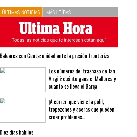
10
La vinagreta perfecta:
respeta las proporciones.
Recetas de vinagreta
ÚLTIMAS NOTICIAS
MÁS LEÍDAS
Baleares con Ceuta: unidad ante la presión fronteriza
Los números del traspaso de Jan
Virgili: cuánto gana el Mallorca y
cuánto se lleva el Barça
¡A correr, que viene la poli!,
tropezones y aceras que pueden