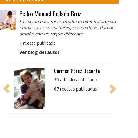
Pedro Manuel Collado Cruz
La cocina para mi es producto bien tratado sin
enmascarar sus sabores, cocina de verdad de
antaño con un toque diferente
1 receta publicada
Ver blog del autor
Pedro Manuel Collado
Cruz
La cocina para mi es
producto bien tratado
sin enmascarar sus
sabores, cocina de
verdad de antaño con
un toque diferente
1 receta publicada