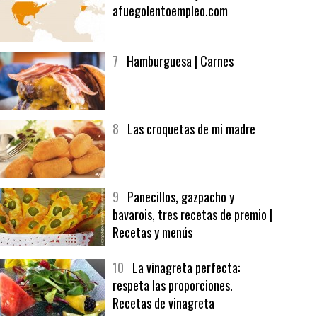
6
Bolsa de trabajo:
afuegolentoempleo.com
7
Hamburguesa | Carnes
8
Las croquetas de mi madre
9
Panecillos, gazpacho y
bavarois, tres recetas de premio |
Recetas y menús