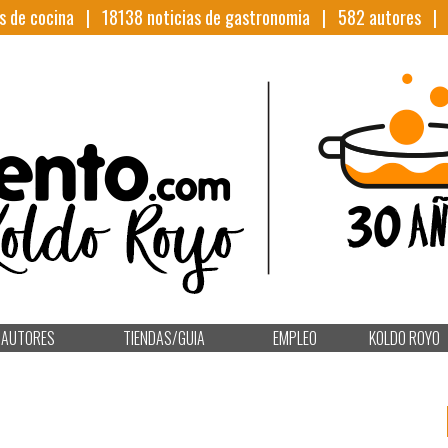
s de cocina |
18138
noticias de gastronomia |
582
autores 
AUTORES
TIENDAS/GUIA
EMPLEO
KOLDO ROYO