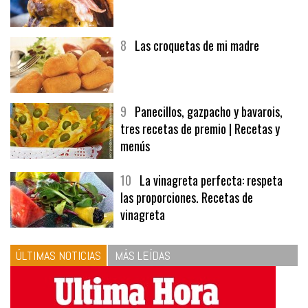
7
Hamburguesa | Carnes
8
Las croquetas de mi madre
9
Panecillos, gazpacho y bavarois,
tres recetas de premio | Recetas y
menús
10
La vinagreta perfecta: respeta
las proporciones. Recetas de
vinagreta
ÚLTIMAS NOTICIAS
MÁS LEÍDAS