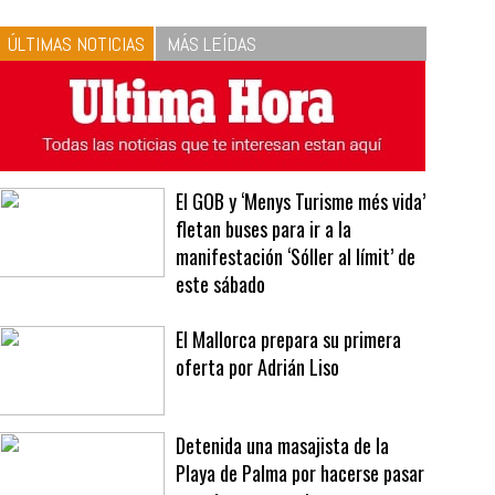
10
La vinagreta perfecta:
respeta las proporciones.
Recetas de vinagreta
ÚLTIMAS NOTICIAS
MÁS LEÍDAS
El GOB y ‘Menys Turisme més vida’
fletan buses para ir a la
manifestación ‘Sóller al límit’ de
este sábado
El Mallorca prepara su primera
oferta por Adrián Liso