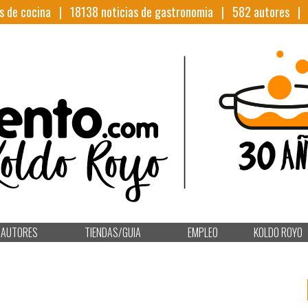
s de cocina |
18138
noticias de gastronomia |
582
autores 
AUTORES
TIENDAS/GUIA
EMPLEO
KOLDO ROYO