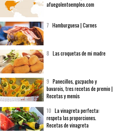
6
Bolsa de trabajo:
afuegolentoempleo.com
7
Hamburguesa | Carnes
8
Las croquetas de mi madre
9
Panecillos, gazpacho y
bavarois, tres recetas de premio |
Recetas y menús