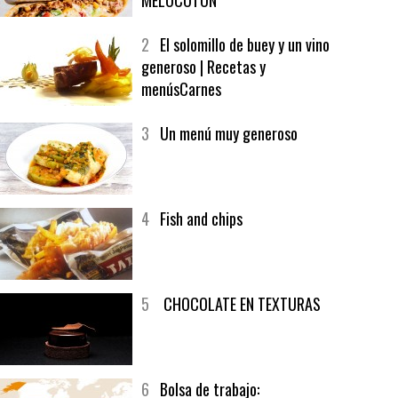
1
CRUNCH WRAP SUPREME CON
SOFRITO DE TOMATE AL CAFÉ Y
MELOCOTÓN
2
El solomillo de buey y un vino
generoso | Recetas y
menúsCarnes
3
Un menú muy generoso
4
Fish and chips
5
CHOCOLATE EN TEXTURAS