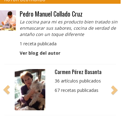
Pedro Manuel Collado Cruz
La cocina para mi es producto bien tratado sin
enmascarar sus sabores, cocina de verdad de
antaño con un toque diferente
1 receta publicada
Ver blog del autor
Pedro Manuel Collado
Cruz
La cocina para mi es
producto bien tratado
sin enmascarar sus
sabores, cocina de
verdad de antaño con
un toque diferente
1 receta publicada