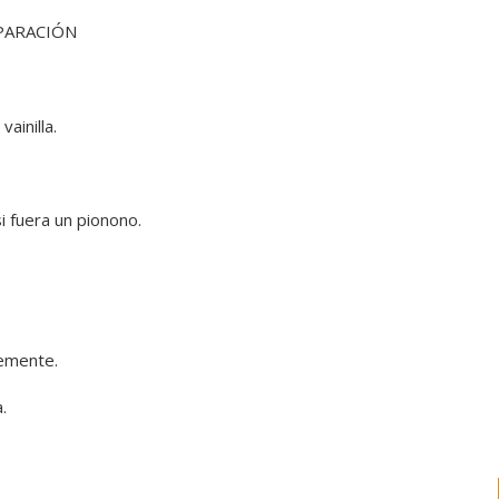
PARACIÓN
ainilla.
 fuera un pionono.
temente.
.