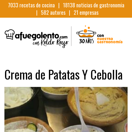
7033
recetas de cocina |
18138
noticias de gastronomia
|
582
autores |
21
empresas
Crema de Patatas Y Cebolla