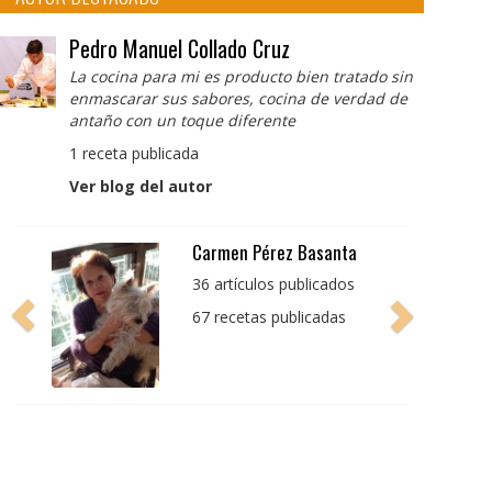
Pedro Manuel Collado Cruz
La cocina para mi es producto bien tratado sin
enmascarar sus sabores, cocina de verdad de
antaño con un toque diferente
1 receta publicada
Ver blog del autor
Pedro Manuel Collado
Cruz
La cocina para mi es
producto bien tratado
sin enmascarar sus
sabores, cocina de
verdad de antaño con
un toque diferente
1 receta publicada