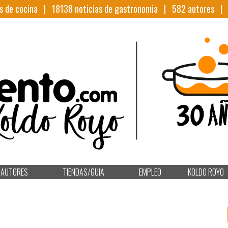
s de cocina |
18138
noticias de gastronomia |
582
autores 
AUTORES
TIENDAS/GUIA
EMPLEO
KOLDO ROYO