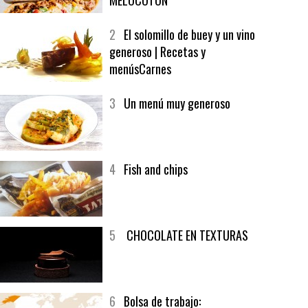
1
CRUNCH WRAP SUPREME CON
SOFRITO DE TOMATE AL CAFÉ Y
MELOCOTÓN
2
El solomillo de buey y un vino
generoso | Recetas y
menúsCarnes
3
Un menú muy generoso
4
Fish and chips
5
CHOCOLATE EN TEXTURAS