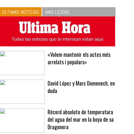
10
La vinagreta perfecta:
respeta las proporciones.
Recetas de vinagreta
ÚLTIMAS NOTICIAS
MÁS LEÍDAS
«Volem mantenir els actes més
arrelats i populars»
David López y Marc Domenech, en
duda