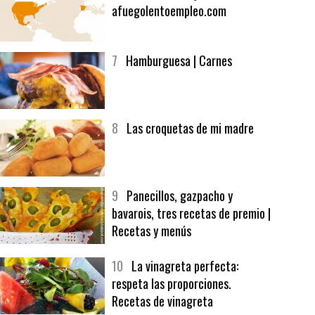
6
Bolsa de trabajo:
afuegolentoempleo.com
7
Hamburguesa | Carnes
8
Las croquetas de mi madre
9
Panecillos, gazpacho y
bavarois, tres recetas de premio |
Recetas y menús