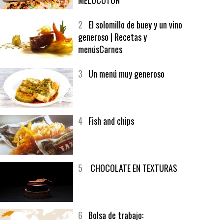
1
CRUNCH WRAP SUPREME CON
SOFRITO DE TOMATE AL CAFÉ Y
MELOCOTÓN
2
El solomillo de buey y un vino
generoso | Recetas y
menúsCarnes
3
Un menú muy generoso
4
Fish and chips
5
CHOCOLATE EN TEXTURAS