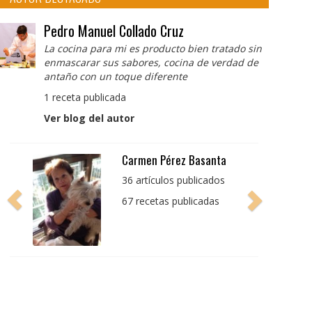
Pedro Manuel Collado Cruz
La cocina para mi es producto bien tratado sin
enmascarar sus sabores, cocina de verdad de
antaño con un toque diferente
1 receta publicada
Ver blog del autor
Pedro Manuel Collado
Cruz
La cocina para mi es
producto bien tratado
sin enmascarar sus
sabores, cocina de
verdad de antaño con
un toque diferente
1 receta publicada