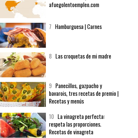
6
Bolsa de trabajo:
afuegolentoempleo.com
7
Hamburguesa | Carnes
8
Las croquetas de mi madre
9
Panecillos, gazpacho y
bavarois, tres recetas de premio |
Recetas y menús