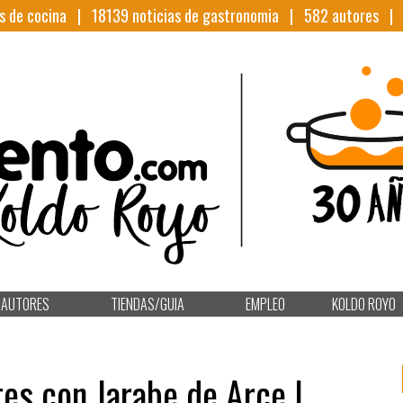
s de cocina |
18139
noticias de gastronomia |
582
autores 
AUTORES
TIENDAS/GUIA
EMPLEO
KOLDO ROYO
tes con Jarabe de Arce |