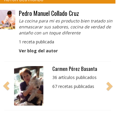
Pedro Manuel Collado Cruz
La cocina para mi es producto bien tratado sin
enmascarar sus sabores, cocina de verdad de
antaño con un toque diferente
1 receta publicada
Ver blog del autor
Pedro Manuel Collado
Cruz
La cocina para mi es
producto bien tratado
sin enmascarar sus
sabores, cocina de
verdad de antaño con
un toque diferente
1 receta publicada