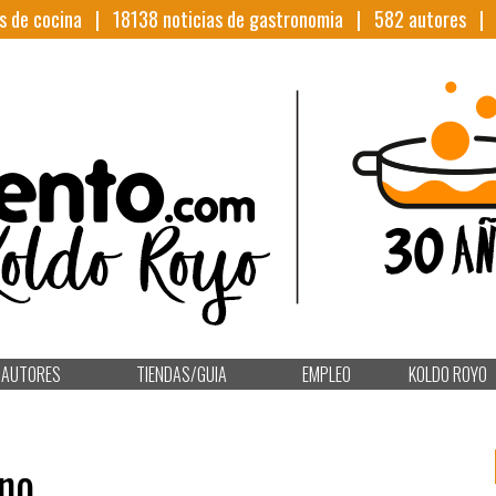
s de cocina |
18138
noticias de gastronomia |
582
autores 
AUTORES
TIENDAS/GUIA
EMPLEO
KOLDO ROYO
eno