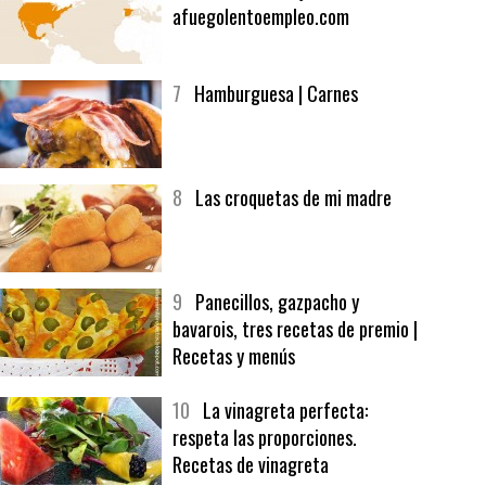
6
Bolsa de trabajo:
afuegolentoempleo.com
7
Hamburguesa | Carnes
8
Las croquetas de mi madre
9
Panecillos, gazpacho y
bavarois, tres recetas de premio |
Recetas y menús