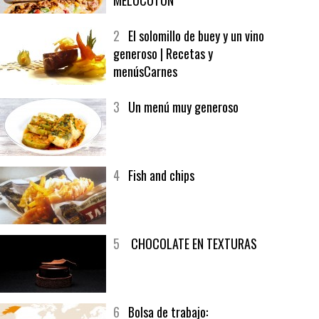
1
CRUNCH WRAP SUPREME CON
SOFRITO DE TOMATE AL CAFÉ Y
MELOCOTÓN
2
El solomillo de buey y un vino
generoso | Recetas y
menúsCarnes
3
Un menú muy generoso
4
Fish and chips
5
CHOCOLATE EN TEXTURAS