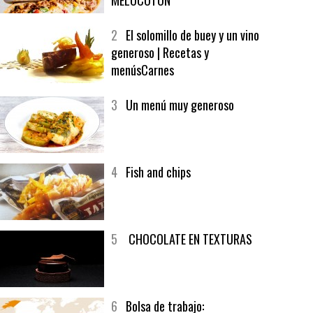
1
CRUNCH WRAP SUPREME CON
SOFRITO DE TOMATE AL CAFÉ Y
MELOCOTÓN
2
El solomillo de buey y un vino
generoso | Recetas y
menúsCarnes
3
Un menú muy generoso
4
Fish and chips
5
CHOCOLATE EN TEXTURAS