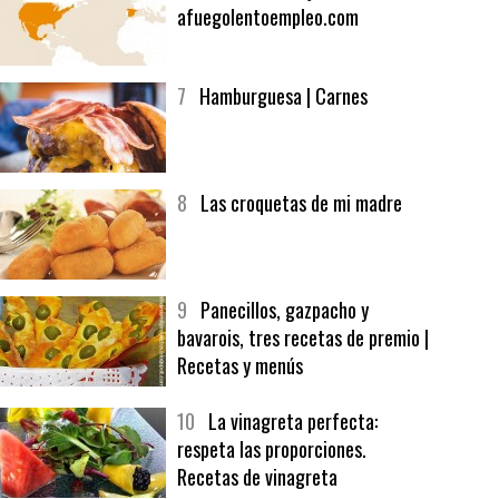
6
Bolsa de trabajo:
afuegolentoempleo.com
7
Hamburguesa | Carnes
8
Las croquetas de mi madre
9
Panecillos, gazpacho y
bavarois, tres recetas de premio |
Recetas y menús