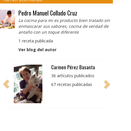
Pedro Manuel Collado Cruz
La cocina para mi es producto bien tratado sin
enmascarar sus sabores, cocina de verdad de
antaño con un toque diferente
1 receta publicada
Ver blog del autor
Pedro Manuel Collado
Cruz
La cocina para mi es
producto bien tratado
sin enmascarar sus
sabores, cocina de
verdad de antaño con
un toque diferente
1 receta publicada