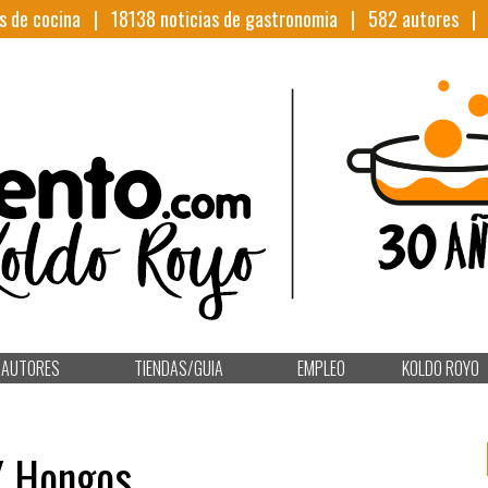
s de cocina |
18138
noticias de gastronomia |
582
autores 
AUTORES
TIENDAS/GUIA
EMPLEO
KOLDO ROYO
 Y Hongos