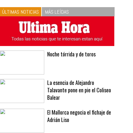
10
La vinagreta perfecta:
respeta las proporciones.
Recetas de vinagreta
ÚLTIMAS NOTICIAS
MÁS LEÍDAS
Noche tórrida y de toros
La esencia de Alejandro
Talavante pone en pie el Coliseo
Balear