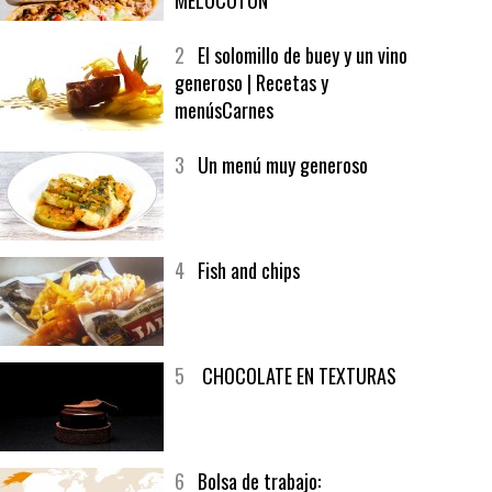
1
CRUNCH WRAP SUPREME CON
SOFRITO DE TOMATE AL CAFÉ Y
MELOCOTÓN
2
El solomillo de buey y un vino
generoso | Recetas y
menúsCarnes
3
Un menú muy generoso
4
Fish and chips
5
CHOCOLATE EN TEXTURAS