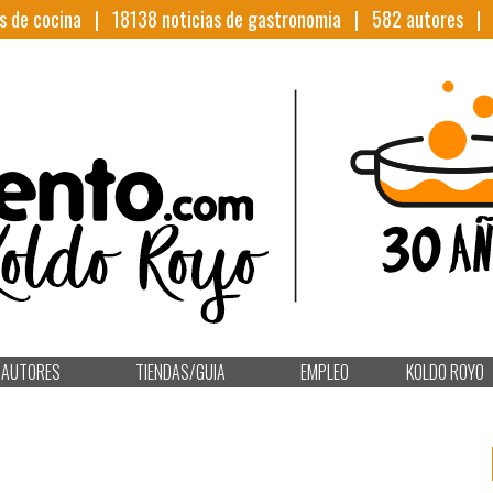
s de cocina |
18138
noticias de gastronomia |
582
autores 
AUTORES
TIENDAS/GUIA
EMPLEO
KOLDO ROYO