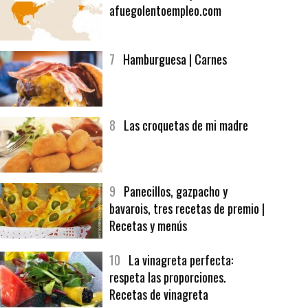
6
Bolsa de trabajo:
afuegolentoempleo.com
7
Hamburguesa | Carnes
8
Las croquetas de mi madre
9
Panecillos, gazpacho y
bavarois, tres recetas de premio |
Recetas y menús