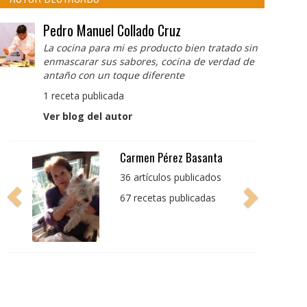
Pedro Manuel Collado Cruz
La cocina para mi es producto bien tratado sin
enmascarar sus sabores, cocina de verdad de
antaño con un toque diferente
1 receta publicada
Ver blog del autor
Pedro Manuel Collado
Cruz
La cocina para mi es
producto bien tratado
sin enmascarar sus
sabores, cocina de
verdad de antaño con
un toque diferente
1 receta publicada