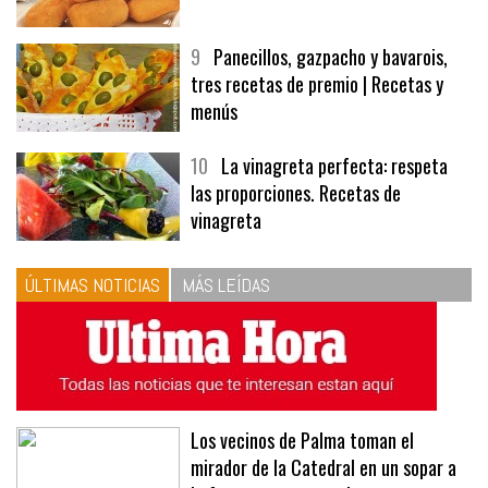
9
Panecillos, gazpacho y bavarois,
tres recetas de premio | Recetas y
menús
10
La vinagreta perfecta: respeta
las proporciones. Recetas de
vinagreta
ÚLTIMAS NOTICIAS
MÁS LEÍDAS
Los vecinos de Palma toman el