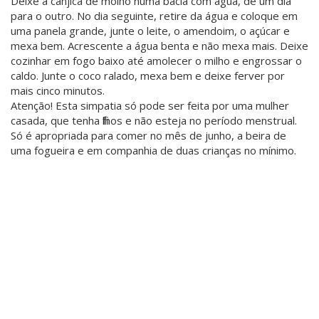
Deixe a canjica de molho numa bacia com água, de um dia
para o outro. No dia seguinte, retire da água e coloque em
uma panela grande, junte o leite, o amendoim, o açúcar e
mexa bem. Acrescente a água benta e não mexa mais. Deixe
cozinhar em fogo baixo até amolecer o milho e engrossar o
caldo. Junte o coco ralado, mexa bem e deixe ferver por
mais cinco minutos.
Atenção! Esta simpatia só pode ser feita por uma mulher
casada, que tenha filhos e não esteja no período menstrual.
Só é apropriada para comer no mês de junho, a beira de
uma fogueira e em companhia de duas crianças no mínimo.