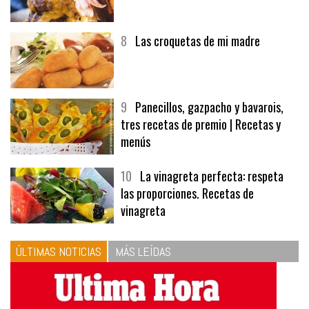
7
Hamburguesa | Carnes
8
Las croquetas de mi madre
9
Panecillos, gazpacho y bavarois,
tres recetas de premio | Recetas y
menús
10
La vinagreta perfecta: respeta
las proporciones. Recetas de
vinagreta
ÚLTIMAS NOTICIAS
MÁS LEÍDAS